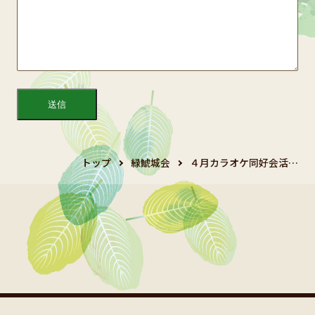
トップ
緑鯱城会
４月カラオケ同好会活…
Copyright 2024 鯱城会