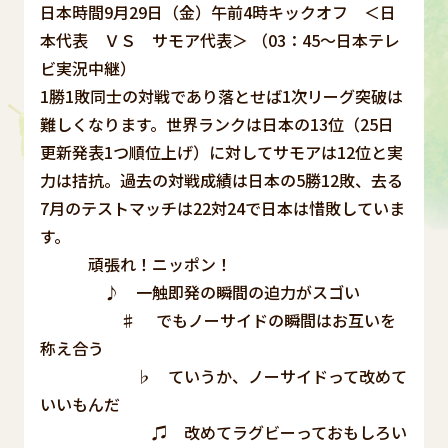
日本時間9月29日（金）午前4時キックオフ ＜日
本代表 ＶＳ サモア代表＞ （03：45～日本テレ
ビ実況中継）
1勝1敗同士の対戦であり落とせば1次リーグ突破は
難しくなります。世界ランクは日本の13位（25日
更新発表1つ順位上げ）に対してサモアは12位と実
力は拮抗。過去の対戦成績は日本の5勝12敗、去る
7月のテストマッチは22対24で日本は惜敗していま
す。
頑張れ！ニッポン！
♪ 一触即発の瞬間の迫力がスゴい
♯ でもノーサイドの瞬間はお互いを
称え合う
♭ ていうか、ノーサイドって改めて
いいもんだ
♫ 改めてラグビーっておもしろい