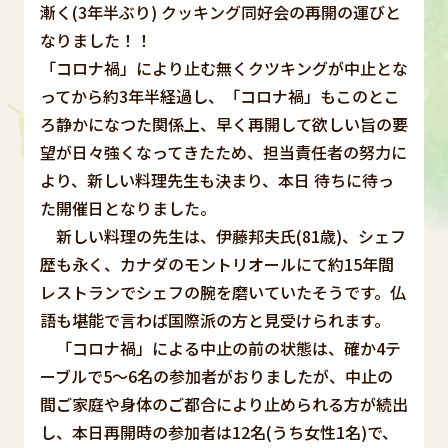
漸く(3年半ぶり) クッキング同好会の再開の運びと
なりました！！
「コロナ禍」により止む無くクツキングが中止とな
ってから約3年半経過し、「コロナ禍」もこのとこ
ろ静かになつた関係上、早く再開して欲しい旨の要
望が日々強くなってきたため、担当責任者の努力に
より、新しい料理先生も決まり、本日 待ちに待っ
た開催日となりました。
新しい料理の先生は、伊藤邦夫氏(81歳)、シェフ
歴も永く、カナダのモントリオールにて約15年間
レストランでシェフの腕を磨いていたそうです。仏
語も堪能で言わば国際派の方と見受けられます。
「コロナ禍」による中止の前の状態は、確か4テ
ーブルで5～6名の参加者がおりましたが、中止の
間ご家庭や身体のご都合により止められる方が続出
し、本日再開時の参加者は12名(うち女性1名)で、