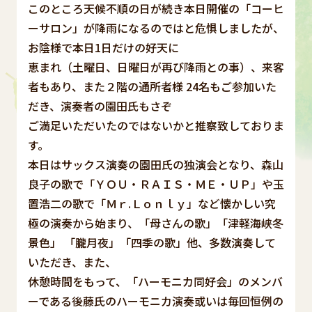
このところ天候不順の日が続き本日開催の「コーヒ
ーサロン」が降雨になるのではと危惧しましたが、
お陰様で本日1日だけの好天に
恵まれ（土曜日、日曜日が再び降雨との事）、来客
者もあり、また２階の通所者様 24名もご参加いた
だき、演奏者の園田氏もさぞ
ご満足いただいたのではないかと推察致しておりま
す。
本日はサックス演奏の園田氏の独演会となり、森山
良子の歌で「ＹＯＵ・ＲＡＩＳ・ＭＥ・ＵＰ」や玉
置浩二の歌で「Ｍｒ.Ｌｏｎｌｙ」など懐かしい究
極の演奏から始まり、「母さんの歌」「津軽海峡冬
景色」 「朧月夜」「四季の歌」他、多数演奏して
いただき、また、
休憩時間をもって、「ハーモニカ同好会」のメンバ
ーである後藤氏のハーモニカ演奏或いは毎回恒例の