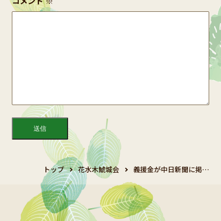
コメント
※
トップ
花水木鯱城会
義援金が中日新聞に掲…