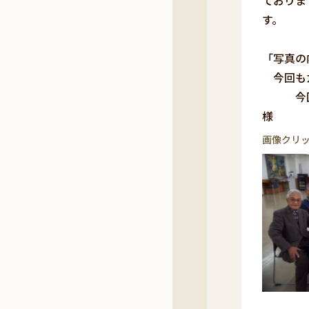
ておりま
す。
「写真
今回もカ
今回
様
画像クリ