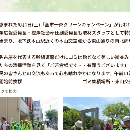
まれた6月1日(土)「全市一斉クリーンキャンペーン」が行わ
澤広報委員長・樫澤社会奉仕副委員長も取材スタッフとして特
始まり、地下鉄本山駅近くの本山交差点から東山通りの南北両
古屋を代表する幹線道路だけにゴミは殆どなく美しい街並み
たちの清掃活動を見て「ご苦労様です・・有難うございます」
民の皆さんとの交流もあって心も晴れやかになります。午前1
開始前挨拶 ゴミ集積場所・東山交
ックで拡大