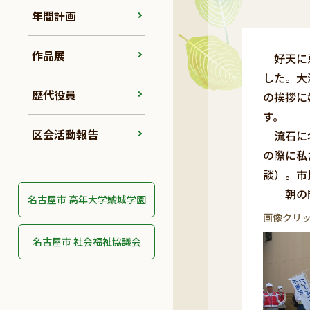
年間計画
作品展
好天に恵
した。大
歴代役員
の挨拶に
す。
区会活動報告
流石に名
の際に私
談）。市
朝の
名古屋市 高年大学鯱城学園
画像クリ
名古屋市 社会福祉協議会