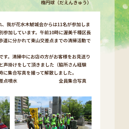
楕円球（だえんきゅう）
れ、我が花水木鯱城会からは11名が参加しま
別参加しています。午前10時に渥美千種区長
歩道に分かれて東山交差点までの清掃活動で
です。清掃中にお店の方がお客様をお見送り
と声掛けをして頂きました（脇所さん経験
1時に集合写真を撮って解散しました。
差点噴水 全員集合写真