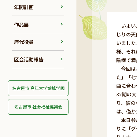
年間計画
作品展
いよいよ
じりの天
歴代役員
いました
様、それ
区会活動報告
陰様で満
今回は、
た」「七
曲に合わ
名古屋市 高年大学鯱城学園
32期の
り、彼の
名古屋市 社会福祉協議会
は、僅か
本日参加
りに「グ