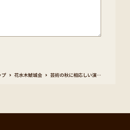
ップ
花水木鯱城会
芸術の秋に相応しい演…