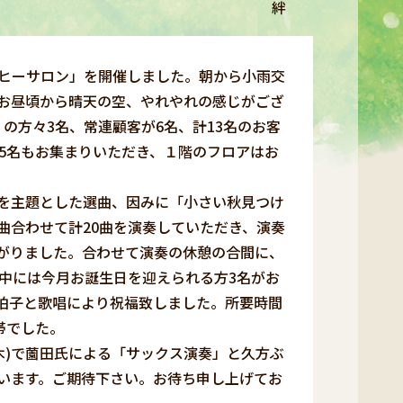
絆
ヒーサロン」を開催しました。朝から小雨交
お昼頃から晴天の空、やれやれの感じがござ
の方々3名、常連顧客が6名、計13名のお客
5名もお集まりいただき、１階のフロアはお
を主題とした選曲、因みに「小さい秋見つけ
曲合わせて計20曲を演奏していただき、演奏
がりました。合わせて演奏の休憩の合間に、
中には今月お誕生日を迎えられる方3名がお
拍子と歌唱により祝福致しました。所要時間
帯でした。
木)で薗田氏による「サックス演奏」と久方ぶ
います。ご期待下さい。お待ち申し上げてお