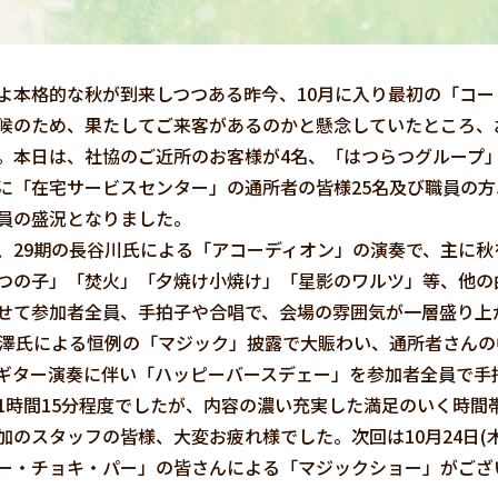
本格的な秋が到来しつつある昨今、10月に入り最初の「コー
候のため、果たしてご来客があるのかと懸念していたところ、
。本日は、社協のご近所のお客様が4名、「はつらつグループ」
に「在宅サービスセンター」の通所者の皆様25名及び職員の方
員の盛況となりました。
29期の長谷川氏による「アコーディオン」の演奏で、主に秋
つの子」「焚火」「夕焼け小焼け」「星影のワルツ」等、他の
せて参加者全員、手拍子や合唱で、会場の雰囲気が一層盛り上
大澤氏による恒例の「マジック」披露で大賑わい、通所者さんの
ギター演奏に伴い「ハッピーバースデェー」を参加者全員で手
1時間15分程度でしたが、内容の濃い充実した満足のいく時間
のスタッフの皆様、大変お疲れ様でした。次回は10月24日(
ー・チョキ・パー」の皆さんによる「マジックショー」がござ