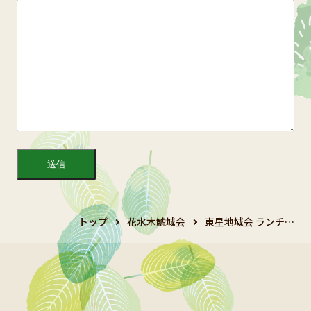
トップ
花水木鯱城会
東星地域会 ランチ…