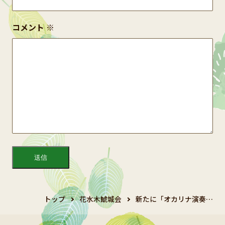
コメント
※
トップ
花水木鯱城会
新たに「オカリナ演奏…