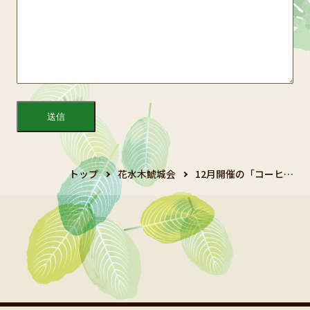
トップ
花水木鯱城会
12月開催の「コーヒ…