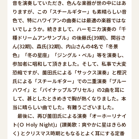
音を演奏していただき、色んな楽器が世の中にはあ
りますが、この「スチールギター」も素晴らしい音
色で、特にハワイアンの曲奏には最適の楽器ではな
いでしょうか。続きまして、ハーモニカ演奏の「千
種ドリームアンサンブル」の後藤氏(39期)、関谷さ
ん(32期)、森氏(32期)、内山さんの4名で「冬景
色」「冬の星座」「ジングル・ベル」等を演奏し、
参加者に唱和して頂きました。そして、私事で大変
恐縮ですが、薗田氏による「サックス演奏」と樫沢
氏による「スチールギター」での二重演奏「ブルー
ハワイ」と「パイナップルプリセル」の2曲を耳に
して、甚としたときめきで胸が熱くなりました。本
当に晴らしい曲でした。有難うございました。
最後に、再び薗田氏による演奏「オーホーリナイ
ト(Ｏ Ｈoly Ｎight)」(讃美歌：爽やかに星はきらめ
く) とクリスマス時期ともなるとよく耳にする定番