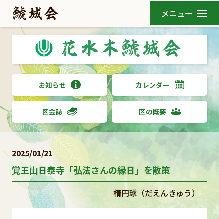
お知らせ
カレンダー
区会誌
区の概要
2025/01/21
覚王山日泰寺「弘法さんの縁日」を散策
楕円球（だえんきゅう）