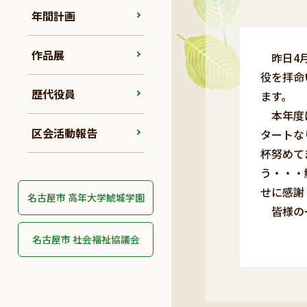
年間計画
作品展
昨日4月
役を拝命
歴代役員
ます。
本年度は
区会活動報告
タートな
杯努めて
う・・・
せに感謝
名古屋市 高年大学鯱城学園
皆様の一
名古屋市 社会福祉協議会