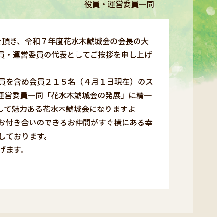
役員・運営委員一同
を頂き、令和７年度花水木鯱城会の会長の大
員・運営委員の代表としてご挨拶を申し上げ
員を含め会員２１５名（４月１日現在）のス
運営委員一同「花水木鯱城会の発展」に精一
して魅力ある花水木鯱城会になりますよ
お付き合いのできるお仲間がすぐ横にある幸
しております。
げます。