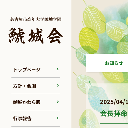
お知らせ
トップページ
方針・会則
2025/04/
鯱城かわら版
会長拝命
行事報告