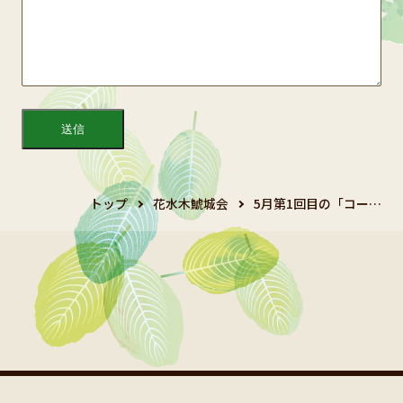
トップ
花水木鯱城会
5月第1回目の「コー…
Copyright 2024 鯱城会