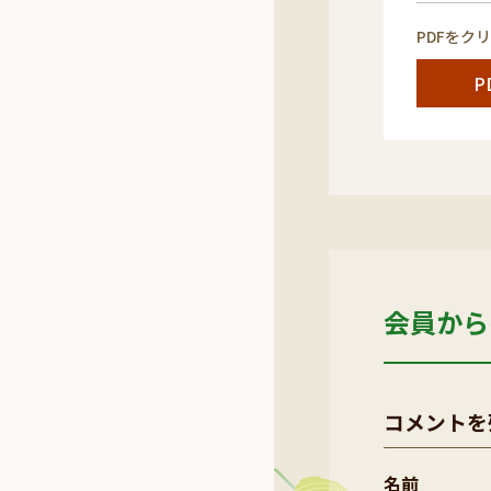
PDFをク
P
会員から
コメントを
名前