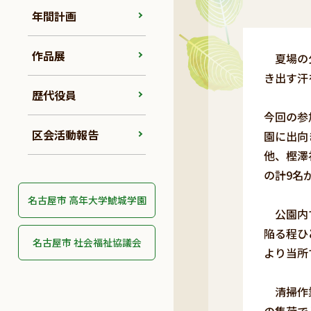
年間計画
作品展
夏場の公
き出す汗
歴代役員
今回の参
区会活動報告
園に出向
他、樫澤
の計9名
名古屋市 高年大学鯱城学園
公園内で
陥る程ひ
名古屋市 社会福祉協議会
より当所
清掃作業