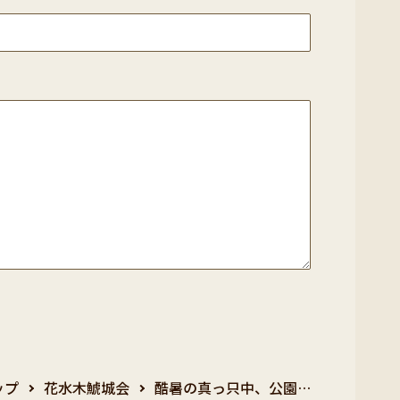
ップ
花水木鯱城会
酷暑の真っ只中、公園…