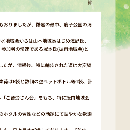
絆
もおりましたが、酷暑の最中、鹿子公園の清
。若水地域会からは山本地域長はじめ浅野氏、
参加者の常連である塚本氏(振甫地域会)と
したが、清掃後、特に舗装された道は大変綺
集荷は6袋と数個の空ペットボトル等1袋、計
る「ご苦労さん会」をもち、特に振甫地域会
のホタルの習性などの話題にて賑やかな歓談