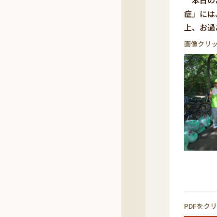
本日のご
症」には
上、お過
画像クリ
PDFをク