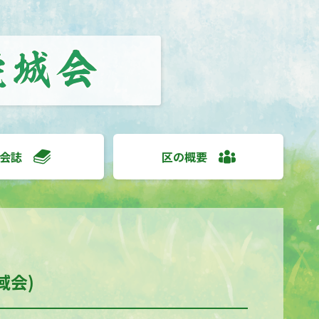
会誌
区の概要
域会)