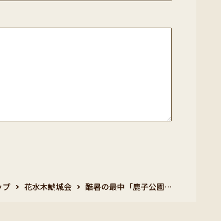
ップ
花水木鯱城会
酷暑の最中「鹿子公園…