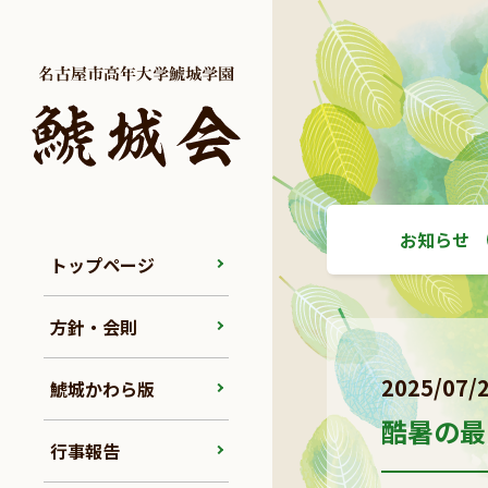
お知らせ
トップページ
方針・会則
2025/07/
鯱城かわら版
酷暑の最
行事報告