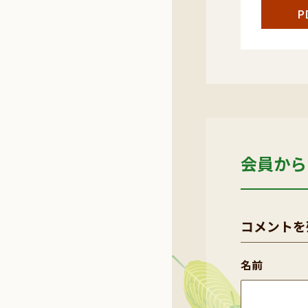
P
会員から
コメントを
名前