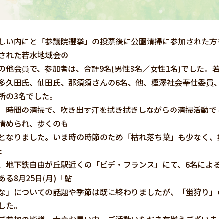
い内にと「参議院選挙」の投票後に公園清掃に参加された方
された若水地域会の
の他会員で、参加者は、合計9名(男性8名／女性1名)でした
多久田氏、仙田氏、那須須さんの6名、他、樫澤社会奉仕委員、
所の3名でした。
時間の清掃で、吹き出す汗を拭き拭きしながらの清掃活動で
清められ、歩くのも
となりました。いま時の時節のため「枯れ落ち葉」も少なく、
た
地下鉄自由が丘駅近くの「ビデ・フランス」にて、6名によ
る8月25日(月)「鮎
な」についての話題や季節は既に終わりましたが、「蛍狩り」
した。