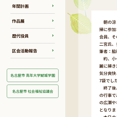
年間計画
作品展
朝の涼し
掃に参加
歴代役員
会員、そ
二宮氏、
区会活動報告
筆者：脇
約、小一
麗に掃き
気分爽快
名古屋市 高年大学鯱城学園
7袋でし
終了後、
名古屋市 社会福祉協議会
の行事であ
の広瀬や
となりま