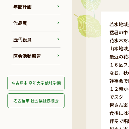
年間計画
作品展
若水地域
猛暑の中
歴代役員
花水木だ
山本地域
区会活動報告
最近の花
１６区フ
なお、秋
幹事会で
名古屋市 高年大学鯱城学園
１２時か
でスター
名古屋市 社会福祉協議会
皆さん楽
食後には
伴奏で唱