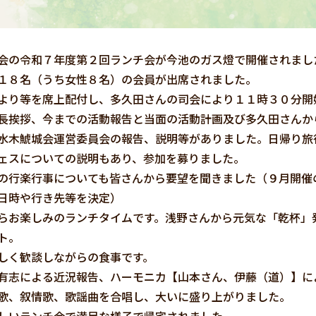
会の令和７年度第２回ランチ会が今池のガス燈で開催されまし
１８名（うち女性８名）の会員が出席されました。
より等を席上配付し、多久田さんの司会により１１時３０分開
長挨拶、今までの活動報告と当面の活動計画及び多久田さんか
水木鯱城会運営委員会の報告、説明等がありました。日帰り旅
ェスについての説明もあり、参加を募りました。
の行楽行事についても皆さんから要望を聞きました（９月開催
日時や行き先等を決定）
らお楽しみのランチタイムです。浅野さんから元気な「乾杯」
ト。
しく歓談しながらの食事です。
有志による近況報告、ハーモニカ【山本さん、伊藤（道）】に
歌、叙情歌、歌謡曲を合唱し、大いに盛り上がりました。