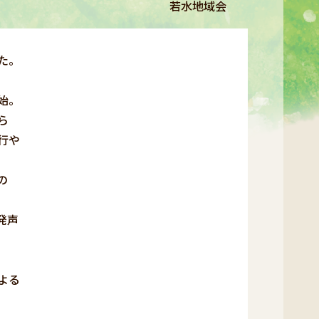
若水地域会
た。
始。
ら
行や
の
発声
よる