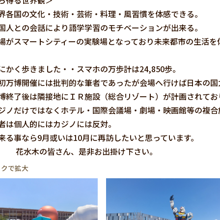
ら得る世界観＞
各国の文化・技術・芸術・料理・風習慣を体感できる。
国人との会話により語学学習のモチベーションが出来る。
がスマートシティーの実験場となっており未来都市の生活を
かく歩きました・・スマホの万歩計は24,850歩。
万博開催には批判的な筆者であったが会場へ行けば日本の国
終了後は隣接地にＩＲ施設（総合リゾート）が計画されてお
だけではなくホテル・国際会議場・劇場・映画館等の複合
個人的にはカジノには反対。
る事なら9月或いは10月に再訪したいと思っています。
の皆さん、是非お出掛け下さい。
ックで拡大