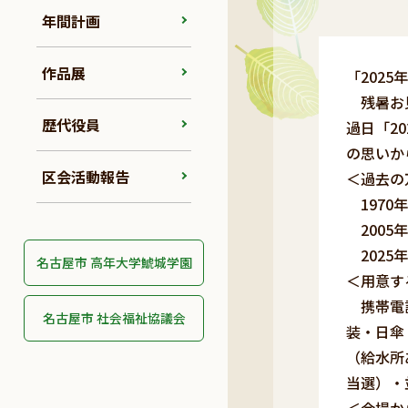
年間計画
作品展
「202
残暑お見
歴代役員
過日「2
の思いか
区会活動報告
＜過去の
1970
2005年
2025
名古屋市 高年大学鯱城学園
＜用意す
携帯電話
名古屋市 社会福祉協議会
装・日傘
（給水所
当選）・