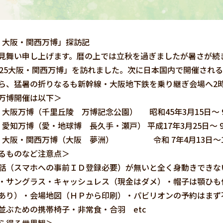
5年 大阪・関西万博」探訪記
舞い申し上げます。暦の上では立秋を過ぎましたが暑さが続
025大阪・関西万博」を訪れました。次に日本国内で開催され
ら、猛暑の折りなるも新幹線・大阪地下鉄を乗り継ぎ会場へ2
万博開催は以下＞
年 大阪万博（千里丘陵 万博記念公園） 昭和45年3月15日～ 
 愛知万博（愛・地球博 長久手・瀬戸） 平成17年3月25日～ 9
年 大阪・関西万博（大阪 夢洲） 令和 7年4月13日～1
るものなど注意点＞
（スマホへの事前ＩＤ登録必要）が無いと全く身動きできな
・サングラス・キャッシュレス（現金はダメ）・帽子は顎ひも
あり）・会場地図（ＨＰから印刷）・パビリオンの予約はまず
並ぶための携帯椅子・非常食・合羽 etc