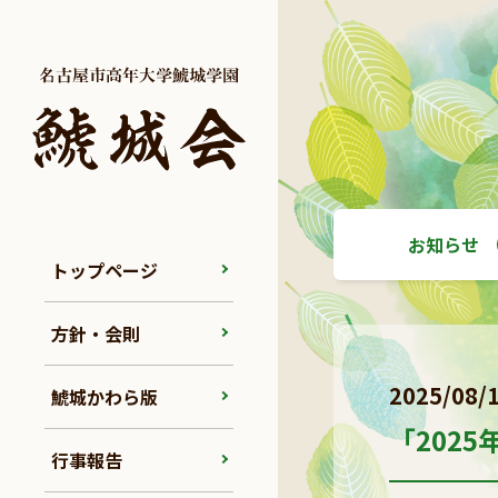
お知らせ
トップページ
方針・会則
2025/08/
鯱城かわら版
「202
行事報告