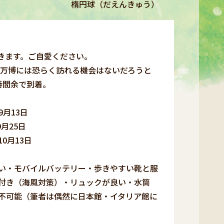
楕円球（だえんきゅう）
きます。ご自愛ください。
る万博には恐らく訪れる機会はないだろうと
時間余で到着。
9月13日
月25日
0月13日
い・モバイルバッテリー・歩きやすい靴と服
付き（海風対策）・リュックが良い・水筒
不可能（筆者は偶然に日本館・イタリア館に