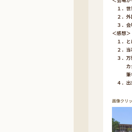
＜会場か
１．世界
２．外
３．会場
＜感想＞
１．とに
２．当初
３．万博
カジノ
筆者は
４．出来
花水木
画像クリ