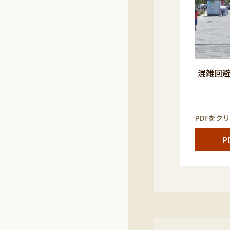
混雑回
PDFをク
P