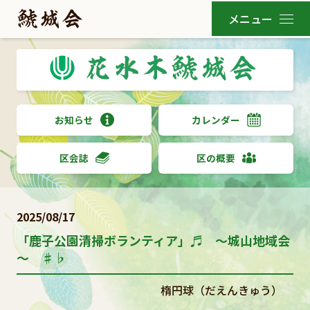
お知らせ
カレンダー
区会誌
区の概要
2025/08/17
「鹿子公園清掃ボランティア」♬ ～城山地域会
～ ♯♭
楕円球（だえんきゅう）