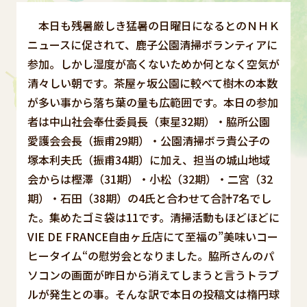
本日も残暑厳しき猛暑の日曜日になるとのＮＨＫ
ニュースに促されて、鹿子公園清掃ボランティアに
参加。しかし湿度が高くないためか何となく空気が
清々しい朝です。茶屋ヶ坂公園に較べて樹木の本数
が多い事から落ち葉の量も広範囲です。本日の参加
者は中山社会奉仕委員長（東星32期）・脇所公園
愛護会会長（振甫29期）・公園清掃ボラ貴公子の
塚本利夫氏（振甫34期）に加え、担当の城山地域
会からは樫澤（31期）・小松（32期）・二宮（32
期）・石田（38期）の4氏と合わせて合計7名でし
た。集めたゴミ袋は11です。清掃活動もほどほどに
VIE DE FRANCE自由ヶ丘店にて至福の”美味いコー
ヒータイム“の慰労会となりました。脇所さんのパ
ソコンの画面が昨日から消えてしまうと言うトラブ
ルが発生との事。そんな訳で本日の投稿文は楕円球