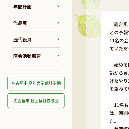
年間計画
作品展
雨台風1
との予報
歴代役員
11名の
ていただ
区会活動報告
始める前
論から言
げたやり
名古屋市 高年大学鯱城学園
を重ねて
名古屋市 社会福祉協議会
11名も
は、時間
た。