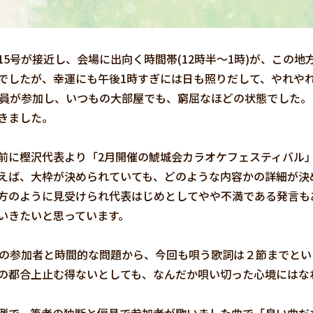
5号が接近し、会場に出向く時間帯(12時半～1時)が、この
でしたが、幸運にも午後1時すぎには日も照りだして、やれや
会員が参加し、いつもの大部屋でも、窮屈なほどの状態でした
きました。
に樫沢代表より「2月開催の鯱城会カラオケフェスティバル
えば、大枠が決められていても、どのような内容かの詳細が決
方のように見受けられ代表はじめとしてやや不満である発言も
いきたいと思っています。
の参加者と時間的な問題から、今回も唄う歌詞は２節までとい
の都合上止む得ないとしても、なんだか唄い切った心境にはな