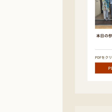
本日の
PDFをク
P