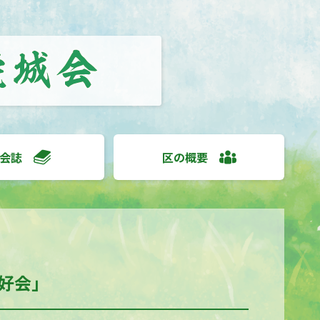
会誌
区の概要
好会」