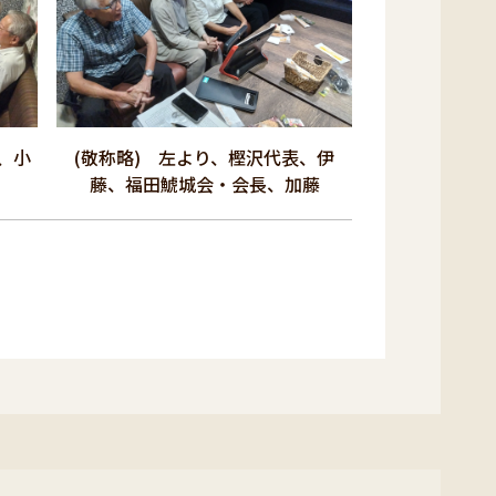
、小
(敬称略) 左より、樫沢代表、伊
藤、福田鯱城会・会長、加藤