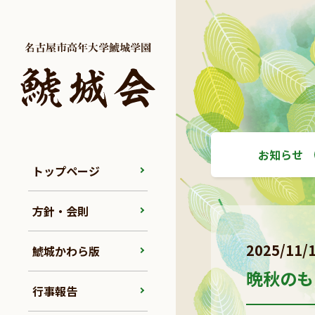
お知らせ
トップページ
方針・会則
2025/11/
鯱城かわら版
晩秋のも
行事報告