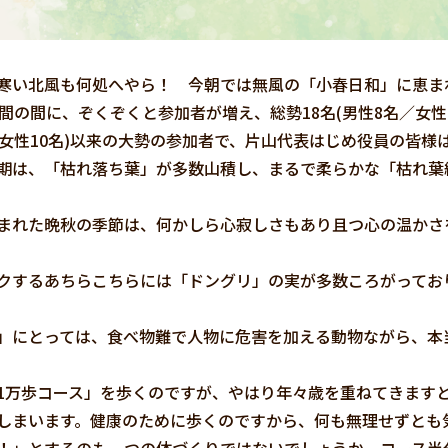
い北風も何処へやら！ 今朝では無風の「小春日和」に恵まれ
分間の間に、ぞくぞくと参加者が増え、総勢18名(男性8名／女性10
／女性10名)以来の大勢の参加者で、片山代表はじめ役員の皆
は、「枯れ落ち葉」が多数山積し、まるで柔らかな「枯れ葉
。
まれた晩秋の季節は、何かしら心寂しさもあり且つ心の温かさ
するあちらこちらには「ドングリ」の実が多数ころがってお
」にとっては、食べ物難で人物に危害を加える動物ながら、本
万歩コース」を歩くのですが、やはり年々歳を重ねてきますと
しまいます。健康のために歩くのですから、何も無理せずとも