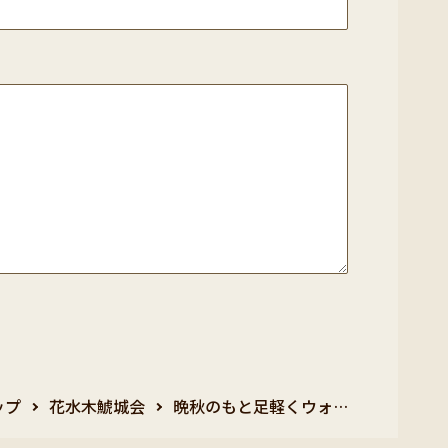
ップ
花水木鯱城会
晩秋のもと足軽くウォ…