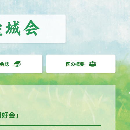
会誌
区の概要
同好会」