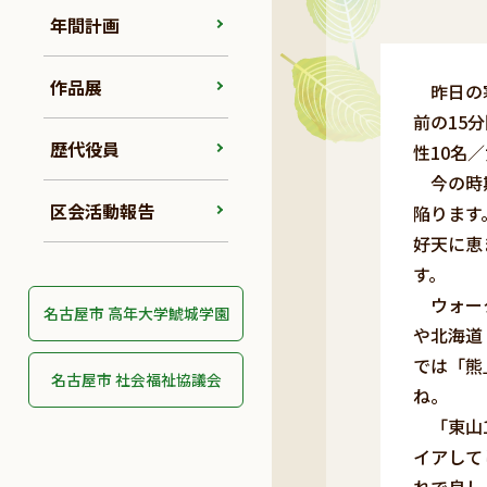
年間計画
作品展
昨日の寒
前の15
歴代役員
性10名
今の時期
区会活動報告
陥ります
好天に恵
す。
ウォーク
名古屋市 高年大学鯱城学園
や北海道
では「熊
名古屋市 社会福祉協議会
ね。
「東山1
イアして