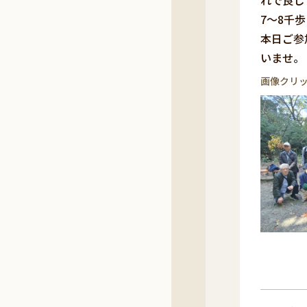
れで良し
7～8千
本日ご参
いませ。
画像クリ