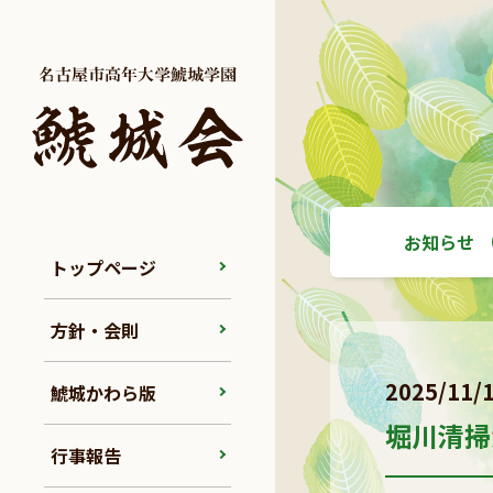
お知らせ
トップページ
方針・会則
2025/11/
鯱城かわら版
堀川清掃
行事報告