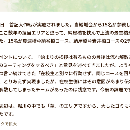
5日 首記大作戦が実施されました。当鯱城会から15名が参戦
こ数年の担当エリアと違って、納屋橋を挟んで上流の景雲橋
た。15名が慶運橋⇔納谷橋コース、納屋橋⇔岩井橋コースの2
ントについて、「始まりの挨拶は有るものの最後は流れ解散
のミーティングをするべき」と意見を述べてきましたが、よう
言い続けてきた「在校生と別々に行動せず、同じコースを回
、とりあえず実現ましたが、在校生側にはその意図があまり伝
解散してしまったチームがあったのは残念です。今後の課題で
辺は、堀川の中でも「華」のエリアですから、大したゴミも
たです。
ックで拡大