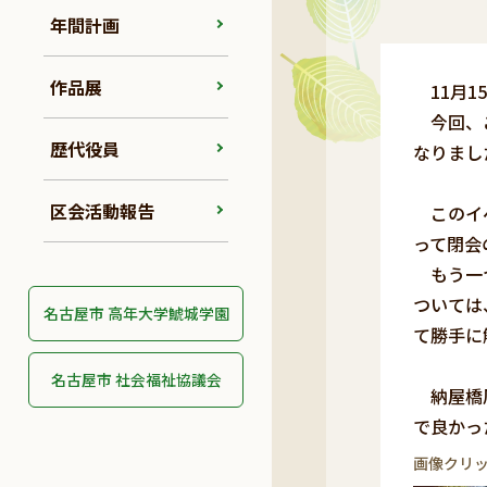
年間計画
作品展
11月1
今回、こ
歴代役員
なりまし
区会活動報告
このイベ
って閉会
もう一つ
ついては
名古屋市 高年大学鯱城学園
て勝手に
名古屋市 社会福祉協議会
納屋橋周
で良かっ
画像クリ