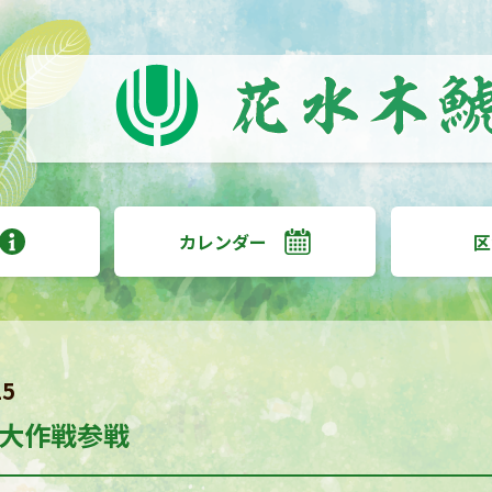
カレンダー
区
15
大作戦参戦