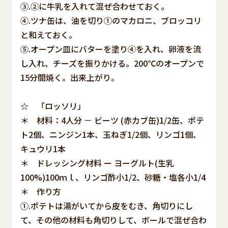
③.②に牛乳を入れて混ぜ合わせておく。
④.ツナ缶は、油を切り①のマカロニ、ブロッコリ
と和えておく。
⑤.オープン皿にバターを塗り④を入れ、卵液を流
し入れ、チーズを振りかける。200℃のオープンで
15分間焼く。出来上がり。
☆ 「ロッソリ」
＊ 材料：4人分 － ビーツ (赤カブ缶)1/2缶、ポテ
ト2個、ニンジン1本、玉ねぎ1/2個、リンゴ1個、
キュウリ1本
＊ ドレッシング材料 ー ヨーグルト(生乳
100%)100ｍｌ、リンゴ酢小1/2、砂糖・塩各小1/4
＊ 作り方
①.ポテトは湯がいてから皮をむき、角切りにし
て、その他の材料も角切りして、ボールで混ぜ合わ