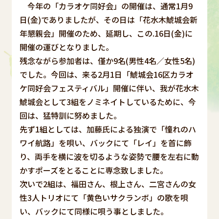
今年の「カラオケ同好会」の開催は、通常1月9
日(金)でありましたが、その日は「花水木鯱城会新
年懇親会」開催のため、延期し、この.16日(金)に
開催の運びとなりました。
残念ながら参加者は、僅か9名(男性4名／女性5名)
でした。今回は、来る2月1日「鯱城会16区カラオ
ケ同好会フェスティバル」開催に伴い、我が花水木
鯱城会として3組をノミネイトしているために、今
回は、猛特訓に努めました。
先ず1組としては、加藤氏による独演で「憧れのハ
ワイ航路」を唄い、バックにて「レイ」を首に飾
り、両手を横に波を切るような姿勢で腰を左右に動
かすポーズをとることに専念致しました。
次いで2組は、福田さん、根上さん、二宮さんの女
性3人トリオにて「黄色いサクランボ」の歌を唄
い、バックにて同様に唄う事としました。