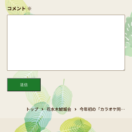
コメント
※
トップ
花水木鯱城会
今年初の「カラオケ同…