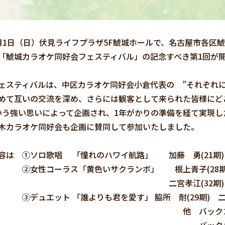
1日（日）伏見ライフプラザ5F鯱城ホールで、名古屋市各区
「鯱城カラオケ同好会フェスティバル」の記念すべき第1回が
スティバルは、中区カラオケ同好会小倉代表の ”それぞれ
めて互いの交流を深め、さらには観客として来られた皆様にど
いう強い思いによって企画され、1年がかりの準備を経て実現し
カラオケ同好会も企画に賛同して参加いたしました。
は ①ソロ歌唱 「憧れのハワイ航路」 加藤 勇(21期)
コーラス「黄色いサクランボ」 根上青子(28期) 福
孝江(32期) 加藤ひろ子
ット 「誰よりも君を愛す」 脇所 耐(29期) 二宮孝
 バックコーラス