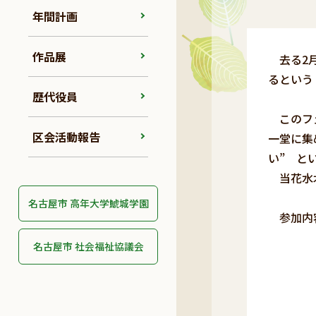
年間計画
作品展
去る2月
るという
歴代役員
このフェ
区会活動報告
一堂に集
い” と
当花水木
名古屋市 高年大学鯱城学園
参加内容
②女性
名古屋市 社会福祉協議会
二宮
③デュエ
他