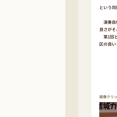
バ
という同
演奏自体
良さがそ
第1回と
区の良い
画像クリ