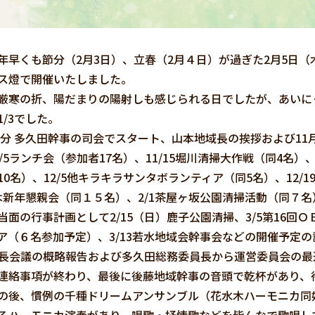
早くも節分（2月3日）、立春（2月４日）が過ぎた2月5日（
ス燈で開催いたしました。
寒の折、陽だまりの陽射しも感じられる日でしたが、あいにく
1/3でした。
0分 多久田幹事の司会でスタート、山本地域長の挨拶および11
1/5ランチ会（参加者17名）、11/15堀川清掃大作戦（同4名）
10名）、12/5他キラキラサンタボランティア（同5名）、12/
水木新年懇親会（同１５名）、2/1茶屋ヶ坂公園清掃活動（同７名
面の行事計画として2/15（日）鹿子公園清掃、3/5第16回Ｏ
ア（６名参加予定）、3/13若水地域会幹事会などの開催予定
地域長会議の概略報告および多久田総務委員長から運営委員会の
絡事項が終わり、最後に後藤地域幹事の音頭で乾杯があり、
後、慣例の千種ドリームアンサンブル（花水木ハーモニカ同