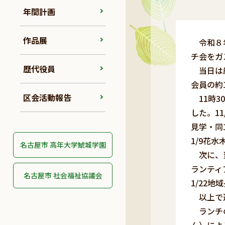
年間計画
作品展
令和８年
チ会をガ
歴代役員
当日は厳
会員の約
区会活動報告
11時3
した。1
見学・同
1/9花
名古屋市 高年大学鯱城学園
次に、当
ランティ
名古屋市 社会福祉協議会
1/22
以上で連
ランチの