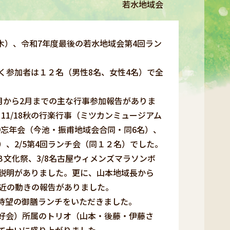
若水地域会
木）、令和7年度最後の若水地域会第4回ラン
参加者は１２名（男性8名、女性4名）で全
月から2月までの主な行事参加報告がありま
、11/18秋の行楽行事（ミツカンミュージアム
19忘年会（今池・振甫地域会合同・同6名）、
）、2/5第4回ランチ会（同１２名）でした。
Ｂ文化祭、3/8名古屋ウィメンズマラソンボ
の説明がありました。更に、山本地域長から
最近の動きの報告がありました。
待望の御膳ランチをいただきました。
好会）所属のトリオ（山本・後藤・伊藤さ