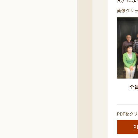
ん）によ
画像クリ
全員
PDFをク
P