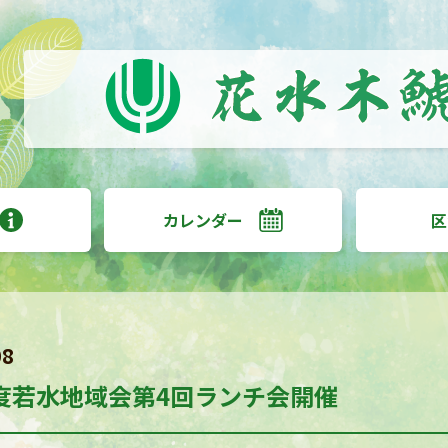
カレンダー
区
08
度若水地域会第4回ランチ会開催