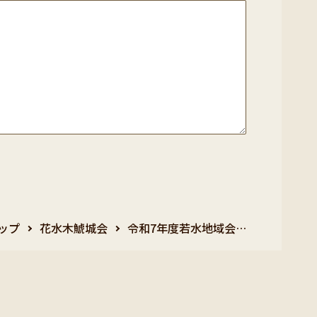
ップ
花水木鯱城会
令和7年度若水地域会…