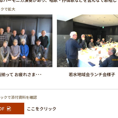
るハーモニカ演奏があり、唱歌・抒情歌などを皆んなで歌唱し
ックで拡大
揃って お疲れさま･･･
若水地域会ランチ会様子
リックで添付資料を確認
DF
ここをクリック