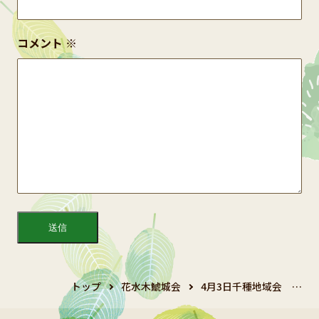
コメント
※
トップ
花水木鯱城会
4月3日千種地域会 …