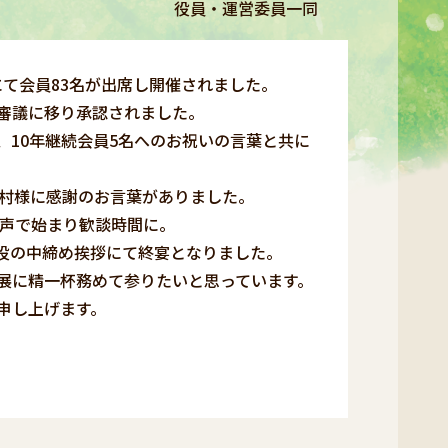
役員・運営委員一同
にて会員83名が出席し開催されました。
審議に移り承認されました。
10年継続会員5名へのお祝いの言葉と共に
北村様に感謝のお言葉がありました。
発声で始まり歓談時間に。
談役の中締め挨拶にて終宴となりました。
展に精一杯務めて参りたいと思っています。
申し上げます。