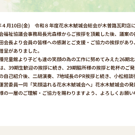
４月10日(金) 令和８年度花水木鯱城会総会が木曽路瓦町店
会福祉協議会事務局長光森様からご挨拶を頂戴した後、議案の
田会長より会員の皆様への感謝とご支援・ご協力の挨拶があり、
贈呈がありました。
種児童館より子ども達の笑顔の為の工作に努めてみえた26期
、39期生歓迎の挨拶に続き、29期脇所様の挨拶と乾杯のご
の自己紹介後、二胡演奏、7地域長のPR挨拶と続き、小松相
営委員一同「笑顔溢れる花水木鯱城会へ」花水木鯱城会の発
様の一層のご理解・ご協力を賜わりますよう、よろしくお願い