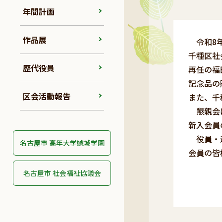
年間計画
作品展
令和8年
千種区社
歴代役員
再任の福
記念品の
区会活動報告
また、千
懇親会は
新入会員
役員・運
名古屋市 高年大学鯱城学園
会員の皆
名古屋市 社会福祉協議会