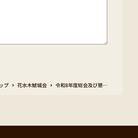
ップ
花水木鯱城会
令和8年度総会及び懇…