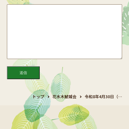
トップ
花水木鯱城会
令和8年4月30日（…