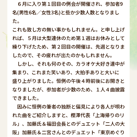
６月に入り第１回目の例会が開催され、参加者9
名(男性6名／女性3名)と些か少数人数となりまし
た。
これも致し方の無い事かもしれません。と申し上げ
れば、５月は大型連休のため第１週はお休みとして
繰り下げたため、第２回目の開催は、先週となりま
したので、その疲れが出たのかもしれません。
しかし、それも何のその、カラオケ大好き連中が
集まり、これまた笑いあり、大拍手ありと大いに
盛り上がりました。恒例の午後４時前後にお開きと
なりましたが、参加者が少数のため、１人４曲披露
できました。
因みに恒例の筆者の独断と偏見により各人が唄わ
れた曲をご紹介しますと、樫澤代表「上海帰りのリ
ル」、加藤氏＆福田会長とのデュエット「二人の大
阪」加藤氏＆二宮さんとのデュエット「東京めぐり