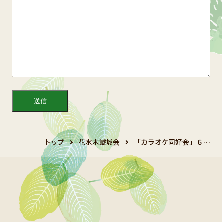
トップ
花水木鯱城会
「カラオケ同好会」６…