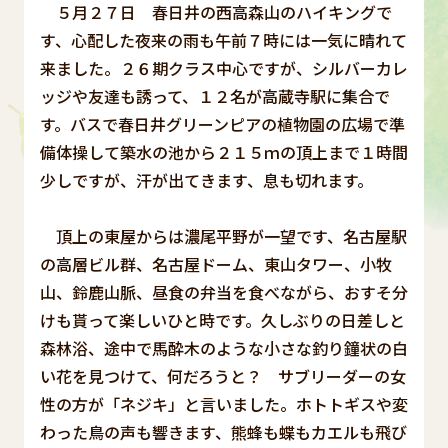
５月２７日 春日井の西高森山のハイキングで
す、心配した夜来の雨も午前７時には一気に晴れて
来ました。２６期クラス中心ですが、シルバーカレ
ッジや友達も誘って、１２名が高蔵寺駅に集合で
す。バスで春日井グリーンピアの植物園の広場で準
備体操して築水の池から２１５ｍの頂上まで１時間
少しですが、汗が出てきます、息も切れます。
頂上の東屋からは濃尾平野が一望です、名古屋駅
の高層ビル群、名古屋ドーム、東山タワー、小牧
山、鈴鹿山脈、昼食の弁当を食べながら、おすそ分
けも貰って楽しいひと時です。久しぶりの日差しと
森林浴、途中で馬酔木のような小さな釣り鐘状の白
い花を見つけて、何だろうと？ サブリーダーの女
性の方が「ネジキ」と言いました。ホトトギスや変
わった鳥の声も響きます、熊蜂も蝶もカエルも飛び