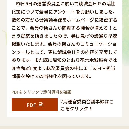
昨日5日の運営委員会に於いて鯱城会ＨＰの活性
化策について全員にアンケートをお願いしました。
数名の方から会議議事録をホームページに掲載する
ことで、会員の皆さんが閲覧する機会が増える！と
言う提案を頂きましたので、善は急げの諺通り早速
掲載いたします。会員の皆さんのコミュニケーショ
ンツールとして、更に鯱城会ＨＰの内容を充実して
参ります。また既に周知のとおり花水木鯱城会では
昨令和3年度より総務委員会の中にＩＴ＆ＨＰ担当
部署を設けて改善強化を図っています。
PDFをクリックで添付資料を確認
7月運営委員会議事録はこ
PDF
こをクリック！