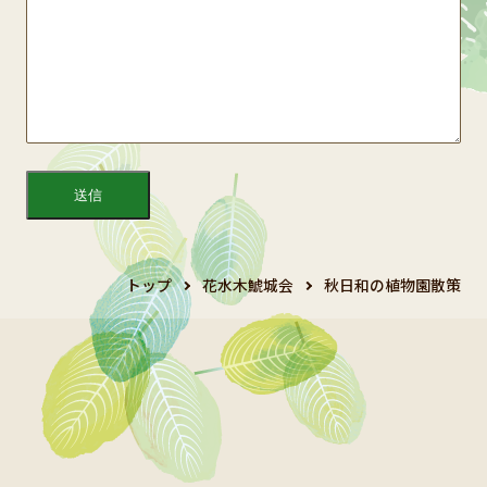
トップ
花水木鯱城会
秋日和の植物園散策