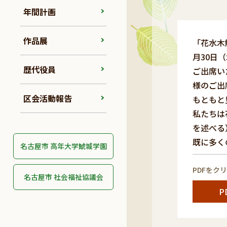
年間計画
作品展
「花水木
月30日
歴代役員
ご出席い
様のご出
区会活動報告
もともと
私たちは
を述べる
既に多く
名古屋市 高年大学鯱城学園
PDFをク
名古屋市 社会福祉協議会
P