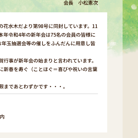
会長 小松憲次
の花水木だより第98号に同封しています。11
本年令和4年の新年会は75名の会員の皆様に
お年玉抽選会等の催しをふんだんに用意し皆
賀行事が新年会の始まりと言われています。
に新春を寿ぐ（ことほぐ＝喜びや祝いの言葉
限まであとわずかです・・・。
内