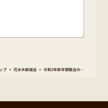
ップ
花水木鯱城会
令和5年新年懇親会の…