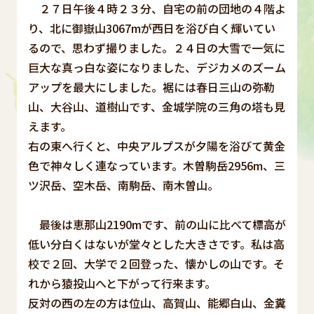
２７日午後４時２３分、自宅の前の団地の４階よ
り、北に御嶽山3067mが西日を浴び白く輝いてい
るので、思わず撮りました。２４日の大雪で一気に
巨大な真っ白な姿になりました、デジカメのズーム
アップを最大にしました。裾には春日三山の弥勒
山、大谷山、道樹山です、金城学院の三角の塔も見
えます。
右の東へ行くと、中央アルプスが夕陽を浴びて黄金
色で神々しく連なっています。木曽駒岳2956m、三
ツ沢岳、空木岳、南駒岳、南木曽山。
最後は恵那山2190mです、前の山に比べて標高が
低い分白くはないが堂々とした大きさです。私は高
校で２回、大学で２回登った、懐かしの山です。そ
れから猿投山へと下がって行来ます。
反対の西の左の方は位山、高賀山、能郷白山、金糞