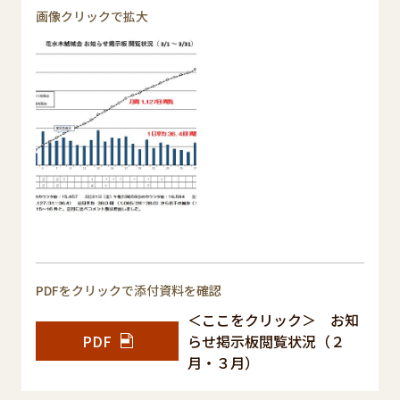
画像クリックで拡大
PDFをクリックで添付資料を確認
＜ここをクリック＞ お知
PDF
らせ掲示板閲覧状況（２
月・３月）