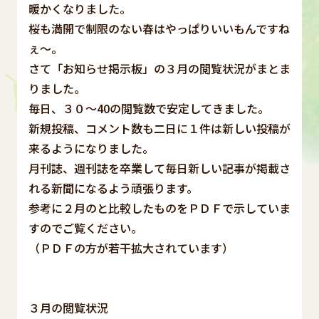
暖かくなりました。
桜も満開で制限のない春はやっぱりいいもんですね
ぇ～。
さて「お知らせ掲示板」の３月の閲覧状況がまとま
りました。
毎日、３０～40の閲覧数で安定してきました。
新規投稿、コメント数も二日に１件は新しい投稿が
来るようになりました。
月刊誌、週刊誌を卒業して毎日新しい記事が掲載さ
れる新聞になるよう頑張ります。
参考に２月のと比較したものをＰＤＦで示していま
すのでご覧ください。
（ＰＤＦの方が若干拡大されています）
３月の閲覧状況