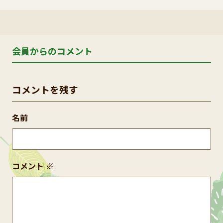
会員からのコメント
コメントを残す
名前
コメント
※