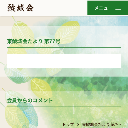
東鯱城会たより 第77号
会員からのコメント
トップ
東鯱城会たより 第7…