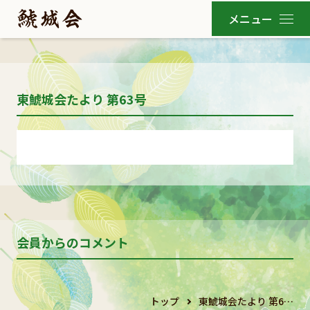
東鯱城会たより 第63号
会員からのコメント
トップ
東鯱城会たより 第6…