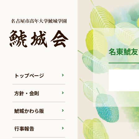
名東鯱友会
トップページ
方針・会則
鯱城かわら版
行事報告