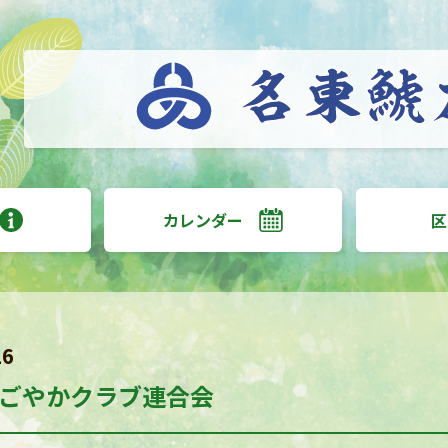
カレンダー
区
16
ごやかクラブ連合会