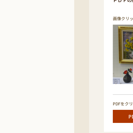
ＰＤＦの
画像クリ
PDFをク
P