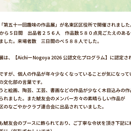
「第五十一回趣味の作品展」が名東区区役所で開催されました
日から５日間 出品者２５６人 作品数５８０点見ごたえのある
ました。来場者数 三日間のべ５８８人でした。
は、【AichiーNogoya 2026 公認文化プログラム】に認定
ですが、個人の作品が年々少なくなっていることが気になって
の文化部の言葉です。
うと絵画、陶芸、工芸、書画などの作品が少なく木目込みの作
られました。また鯱友会のメンバー方々の素晴らしい作品が
区のなごやかクラブ連合会に出品されていました。
も鯱友会のブースに飾られており、ご丁寧な令状を頂き下記に