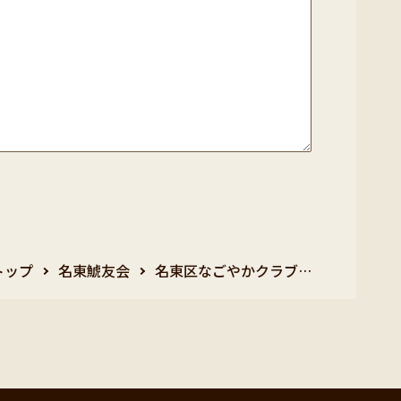
トップ
名東鯱友会
名東区なごやかクラブ…