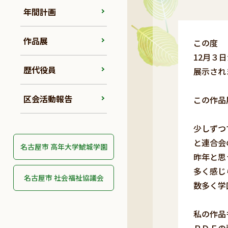
年間計画
作品展
この度 
12月３
歴代役員
展示され
区会活動報告
この作品展
少しずつ
と連合会
名古屋市 高年大学鯱城学園
昨年と思
多く感じ
名古屋市 社会福祉協議会
数多く学
私の作品