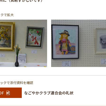
所に（気恥ずかしいです）
ックで拡大
リックで添付資料を確認
DF
なごやかクラブ連合会の礼状