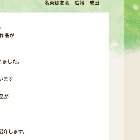
名東鯱友会 広報 成田
。
作品が
されました。
います。
品が
紹介します。