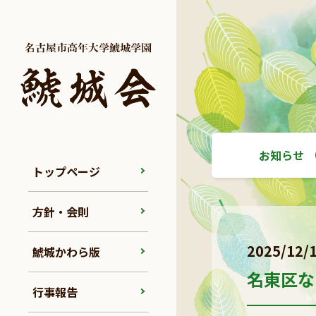
お知らせ
トップページ
方針・会則
2025/12/
鯱城かわら版
名東区な
行事報告