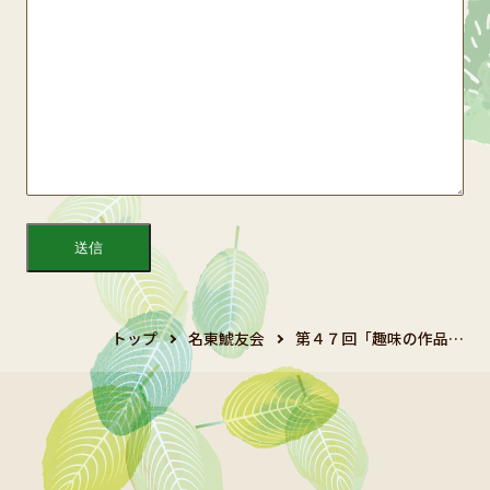
トップ
名東鯱友会
第４７回「趣味の作品…