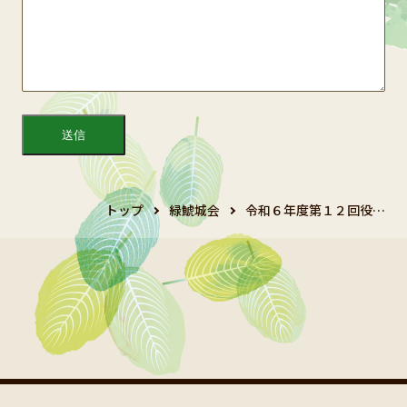
トップ
緑鯱城会
令和６年度第１２回役…
Copyright 2024 鯱城会