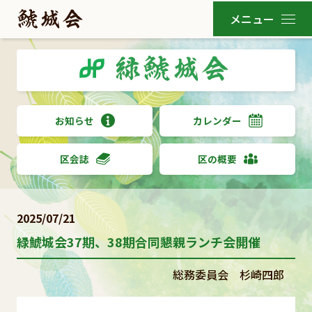
お知らせ
カレンダー
区会誌
区の概要
2025/07/21
緑鯱城会37期、38期合同懇親ランチ会開催
総務委員会 杉崎四郎