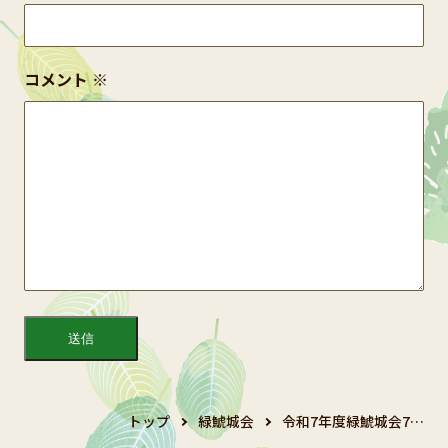
コメント
※
トップ
緑鯱城会
令和7年度緑鯱城会7…