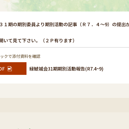
３１期の期別委員より期別活動の記事（Ｒ７．４～9）の提出
開いて見て下さい。（２Ｐ有ります）
リックで添付資料を確認
DF
緑鯱城会31期期別活動報告(R7.4~9)