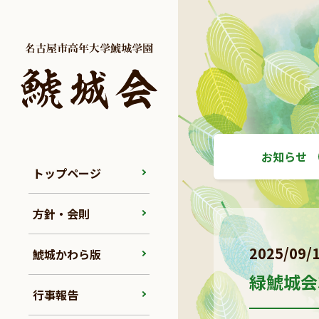
お知らせ
トップページ
方針・会則
2025/09/
鯱城かわら版
緑鯱城会
行事報告