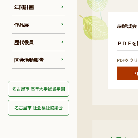
年間計画
作品展
緑鯱城会
歴代役員
ＰＤＦを
区会活動報告
PDFをク
P
名古屋市 高年大学鯱城学園
名古屋市 社会福祉協議会