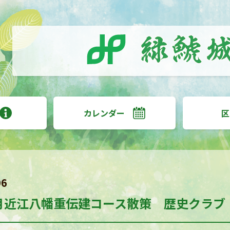
カレンダー
区
06
2月近江八幡重伝建コース散策 歴史クラブ