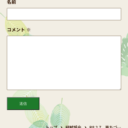
名前
コメント
※
トップ
緑鯱城会
R8.2.7 東ちづ…