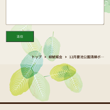
トップ
緑鯱城会
12月要池公園清掃ボ…
Copyright 2024 鯱城会