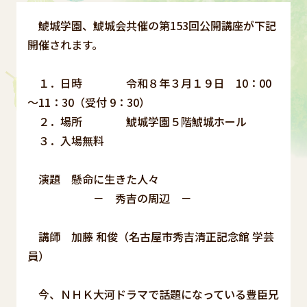
鯱城学園、鯱城会共催の第153回公開講座が下記
開催されます。
１．日時 令和８年３月１９日 10：00
～11：30（受付 9：30）
２．場所 鯱城学園５階鯱城ホール
３．入場無料
演題 懸命に生きた人々
－ 秀吉の周辺 －
講師 加藤 和俊（名古屋市秀吉清正記念館 学芸
員）
今、ＮＨＫ大河ドラマで話題になっている豊臣兄