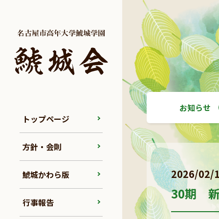
お知らせ
トップページ
方針・会則
2026/02/
鯱城かわら版
30期 
行事報告